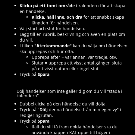
Klicka på ett tomt område
i kalendern för att skapa
en händelse.
Klicka, håll inne, och dra
för att snabbt skapa
längden för händelsen.
Välj start och slut för händelsen.
Lägg till en rubrik, beskrivning och även en plats om
du vill.
I fliken
"Återkommande"
kan du välja om händelsen
ska upprepas och hur ofta.
Upprepa efter = var annan, var tredje, osv.
Slutar = upprepa ett visst antal gånger, sluta
på ett visst datum eller inget slut
Tryck på
Spara
Dölj händelser som inte gäller dig om du vill “städa i
kalendern”.
Dubbelklicka på den händelse du vill dölja.
Tryck på "
Dölj
denna händelse från min egen vy" i
redigeringrutan.
Tryck på
Spara
Ifall du vill få fram dolda händelser ska du
använda knappen KAL uppe till höger i